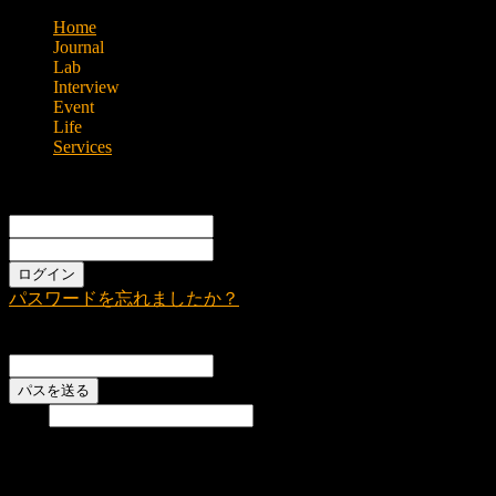
Home
Journal
Lab
Interview
Event
Life
Services
Sign in
Welcome!
Log into your account
あなたのユーザー名
あなたのパスワード
パスワードを忘れましたか？
Password recovery
パスワードをリカバーする
あなたのEメール
検索