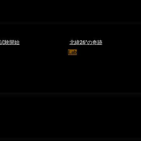
試験開始
北緯26°の奇跡
21
Lab
01/06/2020