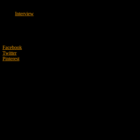
Interview
クモ青年の旅立ち
16/03/2021
Facebook
Twitter
Pinterest
辺土名高等学校 環境科3年 當山全翔
コロナ禍の影響で久しぶりに再会した折に、とても穏やかな
ない真っ直ぐな研究者であった。卒業を迎えるにあたり、こ
辺土名高校へ入学してから今日まで、自分自身成長
そうですね、自分はクモがとても好きで、辺土名高校に入学
で、実際に沖縄にどんな種類のクモがいるんだろうかという