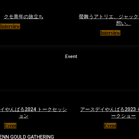
クモ青年の旅立ち
螢舞うアトリエ、ジャック
想い。
Interview
16/03/2021
Interview
07/07/
Event
イやんばる2024 トークセッシ
アースデイやんばる2023
ョン
ークショー
Event
29/04/2024
Event
10/04/20
ENN GOULD GATHERING