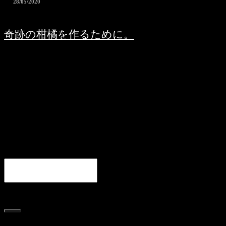
28/05/2020
奇跡の柑橘を作るために。
19/05/2020
沖縄県産である柑橘果実で「シークヮーサー」というものがある。日本全
国でも沖縄でのみ生息するその果実は、奇跡の果実として世界に認知され
始めている。特に大宜味村はシークヮーサーの原産地として知られ、全出
荷の70%を締めるまでになった。
Search