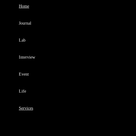
Home
Journal
Lab
Interview
Event
Life
Services