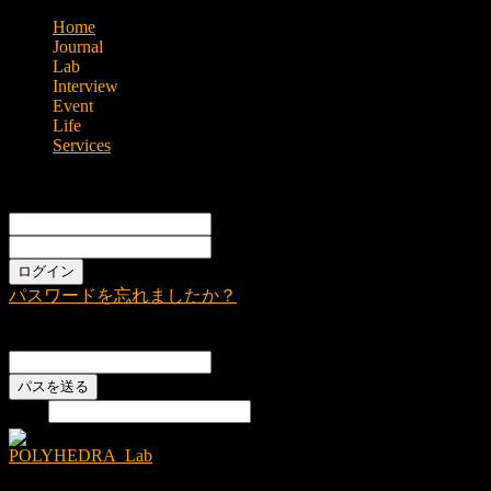
Home
Journal
Lab
Interview
Event
Life
Services
Sign in
Welcome!
Log into your account
あなたのユーザー名
あなたのパスワード
パスワードを忘れましたか？
Password recovery
パスワードをリカバーする
あなたのEメール
検索